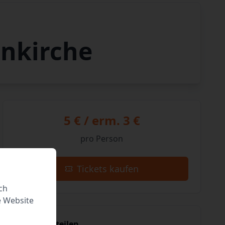
enkirche
5 € / erm. 3 €
pro Person
Tickets kaufen
ch
e Website
Event teilen