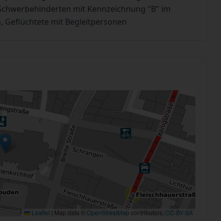
n Schwerbehinderten mit Kennzeichnung "B" im
, Geflüchtete mit Begleitpersonen
Leaflet
|
Map data ©
OpenStreetMap
contributors,
CC-BY-SA