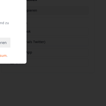
Link kopieren
und zu
Social Media
Facebook
X (vormals Twitter)
eren
WhatsApp
ssum
.
E-Mail