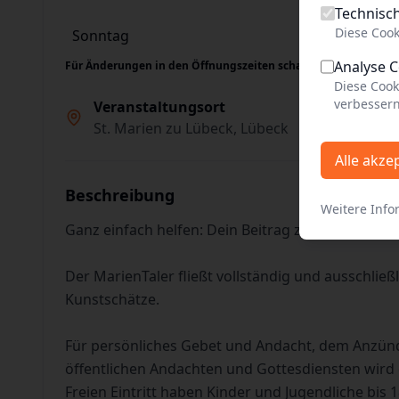
Technisc
Diese Cook
Sonntag
11:00 - 18:00
Analyse 
Für Änderungen in den Öffnungszeiten schauen Sie bitte auch
Diese Cook
verbessern
Veranstaltungsort
St. Marien zu Lübeck, Lübeck
Alle akze
Beschreibung
Weitere Info
Ganz einfach helfen: Dein Beitrag zur Erhaltung
Der MarienTaler fließt vollständig und ausschließl
Kunstschätze.
Für persönliches Gebet und Andacht, dem Anzün
öffentlichen Andachten und Gottesdiensten wird 
Freien Eintritt haben Kinder und Jugendliche bis 