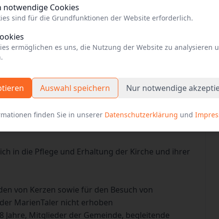
h notwendige Cookies
ies sind für die Grundfunktionen der Website erforderlich.
Cookies
 auf der Webseite der Einrichtung
ies ermöglichen es uns, die Nutzung der Website zu analysieren 
.
ptieren
Auswahl speichern
Nur notwendige akzepti
rmationen finden Sie in unserer
Datenschutzerklärung
und
Impre
 bedeutender Geschichte
ich in die Pflege und Erhaltung der Kirche und ihrer
den von Kerzen sowie für den Besuch von
der MarienTaler nicht erhoben
18 Jahre, Mitglieder der Gemeinde, begleitende