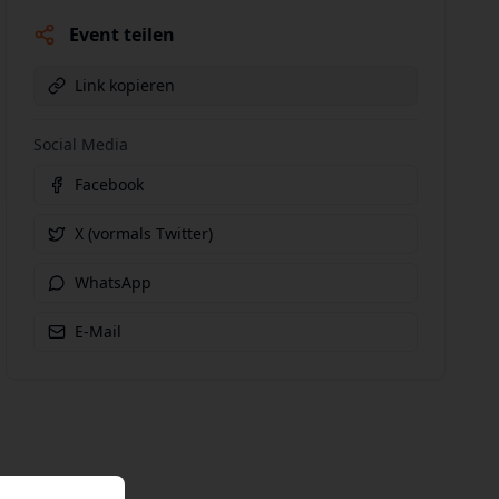
Event teilen
Link kopieren
Social Media
Facebook
X (vormals Twitter)
WhatsApp
E-Mail