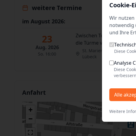
Cookie-E
weitere Termine
Wir nutzen 
im August 2026:
notwendig (
und Ihre Er
Zwischen Torte und Tator
23
die Türme von St. Marien
Technisc
Aug. 2026
St. Marien
Diese Cook
So. 16:00
Lübeck
Analyse 
Diese Cook
verbessern
Anfahrt
Alle akze
+
Weitere Info
−