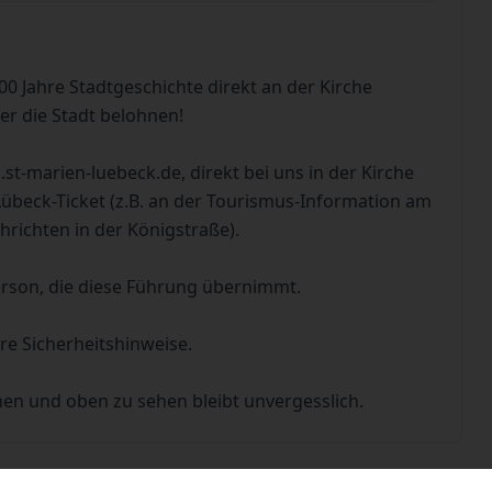
 Jahre Stadtgeschichte direkt an der Kirche
er die Stadt belohnen!
s.st-marien-luebeck.de,
direkt bei uns in der Kirche
Lübeck-Ticket (z.B. an der Tourismus-Information am
hrichten in der Königstraße).
erson, die diese Führung übernimmt.
re Sicherheitshinweise.
en und oben zu sehen bleibt unvergesslich.