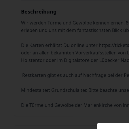
Beschreibung
Wir werden Türme und Gewölbe kennenlernen, 800
erleben und uns mit dem fantastischsten Blick üb
Die Karten erhältst Du online unter
https://ticket
oder an allen bekannten Vorverkaufsstellen von 
Holstentor oder im Digitalstore der Lübecker Nac
Restkarten gibt es auch auf Nachfrage bei der P
Mindestalter: Grundschulalter. Bitte beachte unse
Die Türme und Gewölbe der Marienkirche von inn