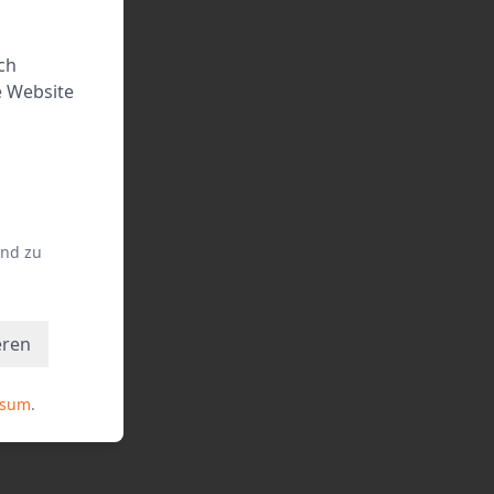
ch
e Website
und zu
eren
ssum
.