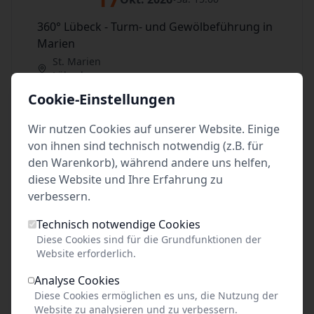
360° Lübeck - Turm- und Gewölbeführung in
Marien
St. Marien
Lübeck
Cookie-Einstellungen
21
Okt. 2026
•
Mi. 15:00
Wir nutzen Cookies auf unserer Website. Einige
360° Lübeck - Turm- und Gewölbeführung in
von ihnen sind technisch notwendig (z.B. für
Marien
den Warenkorb), während andere uns helfen,
St. Marien
diese Website und Ihre Erfahrung zu
Lübeck
verbessern.
24
Okt. 2026
•
Sa. 15:00
Technisch notwendige Cookies
Diese Cookies sind für die Grundfunktionen der
360° Lübeck - Turm- und Gewölbeführung in
Website erforderlich.
Marien
Analyse Cookies
St. Marien
Diese Cookies ermöglichen es uns, die Nutzung der
Lübeck
Website zu analysieren und zu verbessern.