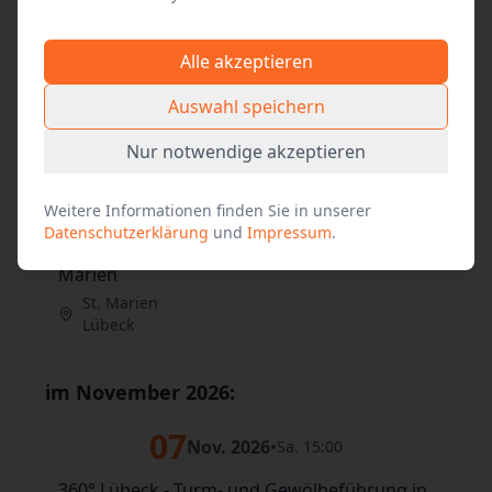
31
Okt. 2026
•
Sa. 15:00
Alle akzeptieren
360° Lübeck - Turm- und Gewölbeführung in
Marien
Auswahl speichern
St. Marien
Nur notwendige akzeptieren
Lübeck
31
Okt. 2026
•
Sa. 20:30
Weitere Informationen finden Sie in unserer
Datenschutzerklärung
und
Impressum
.
360° Lübeck - Turm- und Gewölbeführung in
Marien
St. Marien
Lübeck
im November 2026:
07
Nov. 2026
•
Sa. 15:00
360° Lübeck - Turm- und Gewölbeführung in