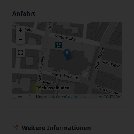
Anfahrt
+
−
Leaflet
|
Map data ©
OpenStreetMap
contributors,
CC-BY-SA
Weitere Informationen