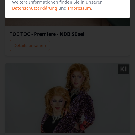
Weitere Informationen finden Sie in unserer
Datenschutzerklärung
und
Impressum
.
TOC TOC - Premiere - NDB Süsel
Details ansehen