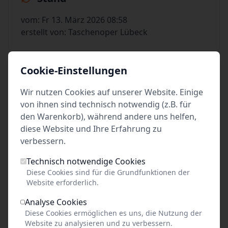
vom: Fr 13. März 2026 08:58
erstellt von: Taschenoper Lübeck
Cookie-Einstellungen
Preis unbekannt
Wir nutzen Cookies auf unserer Website. Einige
von ihnen sind technisch notwendig (z.B. für
pro Person
den Warenkorb), während andere uns helfen,
diese Website und Ihre Erfahrung zu
Tickets kaufen
verbessern.
Technisch notwendige Cookies
Diese Cookies sind für die Grundfunktionen der
Website erforderlich.
Event teilen
Analyse Cookies
Diese Cookies ermöglichen es uns, die Nutzung der
Link kopieren
Website zu analysieren und zu verbessern.