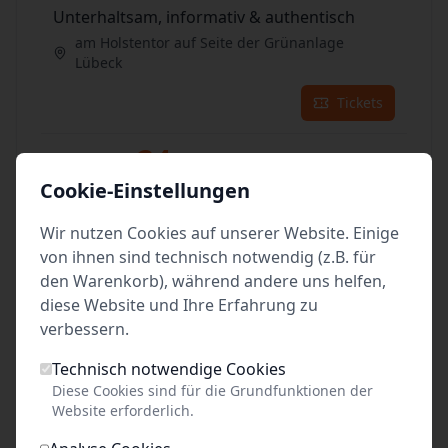
Unterhaltsam, informativ & authentisch
am Holstentor auf Seite der Grünanlage
Lübeck
Tickets
24
Sep. 2026
•
Do. 13:00
Cookie-Einstellungen
Unterhaltsam, informativ & authentisch
am Holstentor auf Seite der Grünanlage
Wir nutzen Cookies auf unserer Website. Einige
Lübeck
von ihnen sind technisch notwendig (z.B. für
den Warenkorb), während andere uns helfen,
Tickets
diese Website und Ihre Erfahrung zu
verbessern.
25
Sep. 2026
•
Fr. 13:00
Technisch notwendige Cookies
Unterhaltsam, informativ & authentisch
Diese Cookies sind für die Grundfunktionen der
am Holstentor auf Seite der Grünanlage
Website erforderlich.
Lübeck