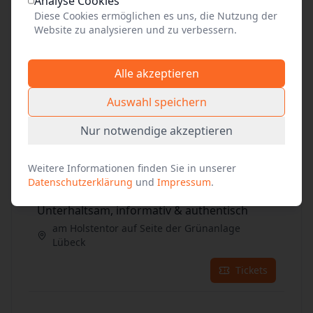
Analyse Cookies
Tickets
Diese Cookies ermöglichen es uns, die Nutzung der
Website zu analysieren und zu verbessern.
26
Sep. 2026
•
Sa. 13:00
Alle akzeptieren
Unterhaltsam, informativ & authentisch
am Holstentor auf Seite der Grünanlage
Auswahl speichern
Lübeck
Nur notwendige akzeptieren
Tickets
Weitere Informationen finden Sie in unserer
26
Sep. 2026
•
Datenschutzerklärung
und
Impressum
.
Sa. 14:00
Unterhaltsam, informativ & authentisch
am Holstentor auf Seite der Grünanlage
Lübeck
Tickets