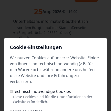
25
Aug. 2026
•
Di. 16:00
Unterhaltsam, informativ & authentisch
vor dem Burgtor auf der Stadtaußenseite
(Burgtorbrücke 2, 23552 Lübeck)
Lübeck
Cookie-Einstellungen
Tickets
Wir nutzen Cookies auf unserer Website. Einige
26
Aug. 2026
•
Mi. 14:00
von ihnen sind technisch notwendig (z.B. für
den Warenkorb), während andere uns helfen,
Unterhaltsam, informativ & authentisch
diese Website und Ihre Erfahrung zu
vor dem Burgtor auf der Stadtaußenseite
verbessern.
(Burgtorbrücke 2, 23552 Lübeck)
Lübeck
Technisch notwendige Cookies
Diese Cookies sind für die Grundfunktionen der
Tickets
Website erforderlich.