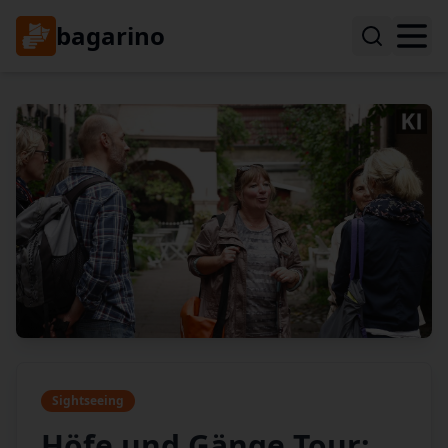
bagarino
Sightseeing
Höfe und Gänge Tour: