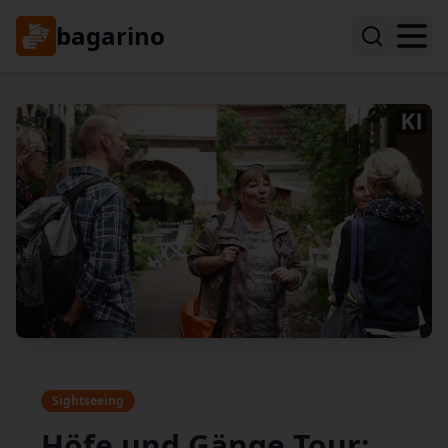
bagarino
Sightseeing
Höfe und Gänge Tour: