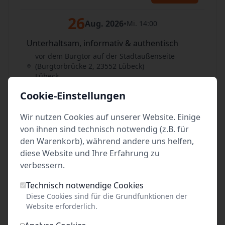
26
Aug. 2026
•
Mi. 14:00
Unterhaltsam, informativ & authentisch
vor dem Burgtor auf der Stadtaußenseite
(Burgtorbrücke 2, 23552 Lübeck)
Lübeck
Cookie-Einstellungen
Tickets
Wir nutzen Cookies auf unserer Website. Einige
27
Aug. 2026
•
Do. 16:00
von ihnen sind technisch notwendig (z.B. für
den Warenkorb), während andere uns helfen,
Unterhaltsam, informativ & authentisch
diese Website und Ihre Erfahrung zu
vor dem Burgtor auf der Stadtaußenseite
verbessern.
(Burgtorbrücke 2, 23552 Lübeck)
Lübeck
Technisch notwendige Cookies
Diese Cookies sind für die Grundfunktionen der
Tickets
Website erforderlich.