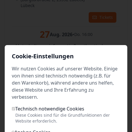
Lübeck
Tickets
27
Aug. 2026
•
Do. 16:00
Unterhaltsam, informativ & authentisch
vor dem Burgtor auf der Stadtaußenseite
Cookie-Einstellungen
(Burgtorbrücke 2, 23552 Lübeck)
Lübeck
Wir nutzen Cookies auf unserer Website. Einige
von ihnen sind technisch notwendig (z.B. für
Tickets
den Warenkorb), während andere uns helfen,
diese Website und Ihre Erfahrung zu
28
Aug. 2026
•
Fr. 14:00
verbessern.
Unterhaltsam, informativ & authentisch
Technisch notwendige Cookies
vor dem Burgtor auf der Stadtaußenseite
Diese Cookies sind für die Grundfunktionen der
(Burgtorbrücke 2, 23552 Lübeck)
Website erforderlich.
Lübeck