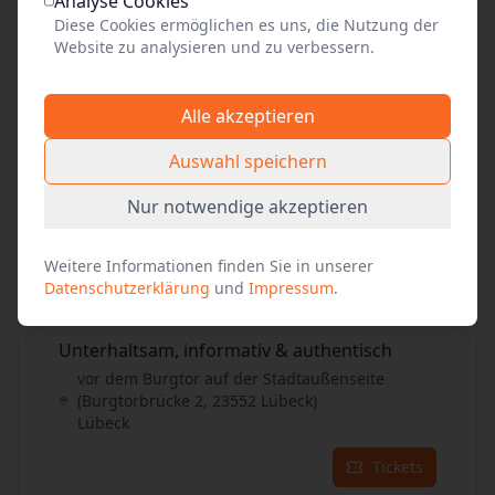
Analyse Cookies
Tickets
Diese Cookies ermöglichen es uns, die Nutzung der
Website zu analysieren und zu verbessern.
29
Aug. 2026
•
Sa. 11:00
Alle akzeptieren
Unterhaltsam, informativ & authentisch
vor dem Burgtor auf der Stadtaußenseite
Auswahl speichern
(Burgtorbrücke 2, 23552 Lübeck)
Lübeck
Nur notwendige akzeptieren
Tickets
Weitere Informationen finden Sie in unserer
Datenschutzerklärung
und
Impressum
.
29
Aug. 2026
•
Sa. 14:00
Unterhaltsam, informativ & authentisch
vor dem Burgtor auf der Stadtaußenseite
(Burgtorbrücke 2, 23552 Lübeck)
Lübeck
Tickets