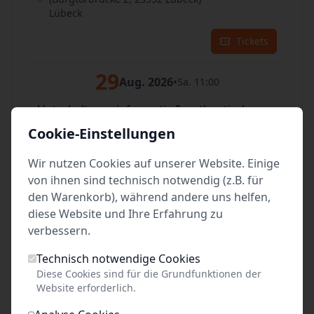
Lübeck
Tickets
29
Aug. 2026
•
Sa. 11:00
Unterhaltsam, informativ & authentisch
vor dem Burgtor auf der Stadtaußenseite
Cookie-Einstellungen
(Burgtorbrücke 2, 23552 Lübeck)
Lübeck
Wir nutzen Cookies auf unserer Website. Einige
von ihnen sind technisch notwendig (z.B. für
Tickets
den Warenkorb), während andere uns helfen,
diese Website und Ihre Erfahrung zu
29
Aug. 2026
•
Sa. 14:00
verbessern.
Unterhaltsam, informativ & authentisch
Technisch notwendige Cookies
vor dem Burgtor auf der Stadtaußenseite
Diese Cookies sind für die Grundfunktionen der
(Burgtorbrücke 2, 23552 Lübeck)
Website erforderlich.
Lübeck