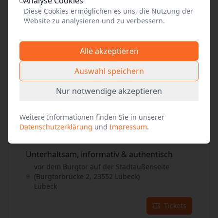
Analyse Cookies
Tickets
Diese Cookies ermöglichen es uns, die Nutzung der
Website zu analysieren und zu verbessern.
29
Aug. 2026
•
Sa. 16:00
Alle akzeptieren
Unterhaltsam, informativ & authentisch
vor dem Burgtor auf der Stadtaußenseite
Auswahl speichern
(Burgtorbrücke 2, 23552 Lübeck)
Lübeck
Nur notwendige akzeptieren
Tickets
Weitere Informationen finden Sie in unserer
Datenschutzerklärung
und
Impressum
.
30
Aug. 2026
•
So. 14:00
Unterhaltsam, informativ & authentisch
vor dem Burgtor auf der Stadtaußenseite
(Burgtorbrücke 2, 23552 Lübeck)
Lübeck
Tickets