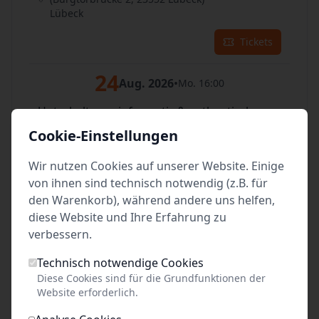
Lübeck
Tickets
24
Aug. 2026
•
Mo. 16:00
Unterhaltsam, informativ & authentisch
vor dem Burgtor auf der Stadtaußenseite
Cookie-Einstellungen
(Burgtorbrücke 2, 23552 Lübeck)
Lübeck
Wir nutzen Cookies auf unserer Website. Einige
von ihnen sind technisch notwendig (z.B. für
Tickets
den Warenkorb), während andere uns helfen,
diese Website und Ihre Erfahrung zu
25
Aug. 2026
•
Di. 16:00
verbessern.
Unterhaltsam, informativ & authentisch
Technisch notwendige Cookies
vor dem Burgtor auf der Stadtaußenseite
Diese Cookies sind für die Grundfunktionen der
(Burgtorbrücke 2, 23552 Lübeck)
Website erforderlich.
Lübeck