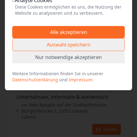
Analyse Cookies
Tickets
Diese Cookies ermöglichen es uns, die Nutzung der
Website zu analysieren und zu verbessern.
26
Aug. 2026
•
Mi. 14:00
Alle akzeptieren
Unterhaltsam, informativ & authentisch
vor dem Burgtor auf der Stadtaußenseite
Auswahl speichern
(Burgtorbrücke 2, 23552 Lübeck)
Lübeck
Nur notwendige akzeptieren
Tickets
Weitere Informationen finden Sie in unserer
Datenschutzerklärung
und
Impressum
.
27
Aug. 2026
•
Do. 16:00
Unterhaltsam, informativ & authentisch
vor dem Burgtor auf der Stadtaußenseite
(Burgtorbrücke 2, 23552 Lübeck)
Lübeck
Tickets