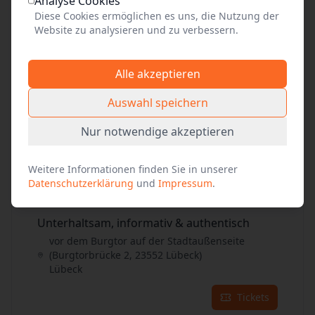
Analyse Cookies
Tickets
Diese Cookies ermöglichen es uns, die Nutzung der
Website zu analysieren und zu verbessern.
29
Aug. 2026
•
Sa. 16:00
Alle akzeptieren
Unterhaltsam, informativ & authentisch
vor dem Burgtor auf der Stadtaußenseite
Auswahl speichern
(Burgtorbrücke 2, 23552 Lübeck)
Lübeck
Nur notwendige akzeptieren
Tickets
Weitere Informationen finden Sie in unserer
Datenschutzerklärung
und
Impressum
.
30
Aug. 2026
•
So. 14:00
Unterhaltsam, informativ & authentisch
vor dem Burgtor auf der Stadtaußenseite
(Burgtorbrücke 2, 23552 Lübeck)
Lübeck
Tickets