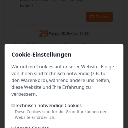
Lübeck
Tickets
29
Aug. 2026
•
Sa. 11:00
Unterhaltsam, informativ & authentisch
vor dem Burgtor auf der Stadtaußenseite
Cookie-Einstellungen
(Burgtorbrücke 2, 23552 Lübeck)
Lübeck
Wir nutzen Cookies auf unserer Website. Einige
von ihnen sind technisch notwendig (z.B. für
Tickets
den Warenkorb), während andere uns helfen,
diese Website und Ihre Erfahrung zu
29
Aug. 2026
•
Sa. 14:00
verbessern.
Unterhaltsam, informativ & authentisch
Technisch notwendige Cookies
vor dem Burgtor auf der Stadtaußenseite
Diese Cookies sind für die Grundfunktionen der
(Burgtorbrücke 2, 23552 Lübeck)
Website erforderlich.
Lübeck