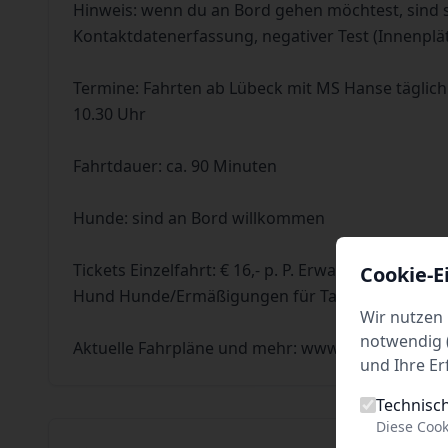
Hinweis: wenn du an Bord gehen möchtest, sind 
Kontaktdatenerfassung, negativer Test (Innenplä
Termine: Fahrten ab Lübeck mit MS Hanse täglich
10.30 Uhr
Fahrtdauer: ca. 90 Minuten
Hunde: sind an Bord willkommen
Tickets Einzelfahrt: € 16,- p. P. Erwachsene/€ 11,- p.
Cookie-E
Hund Hunde/Ermäßigungen für Tages-Kombi-Ticke
Wir nutzen 
notwendig (
Aktuelle Fahrpläne und mehr: www.hanseschifffa
und Ihre Er
Technisc
Diese Cook