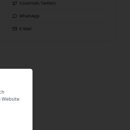
X (vormals Twitter)
WhatsApp
E-Mail
ch
e Website