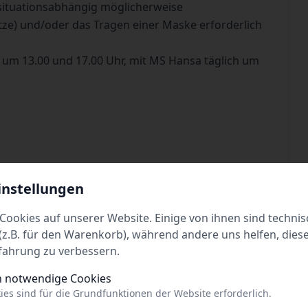
situationsabhängig möglicherweise
tze) und/oder das Tragen einer Maske erforderlich
 um 13.00 und 17.00 Uhr, mit MS Hansa täglich um
 P. Kinder (4 bis 14 Jahre)/€ 8,- p. Fahrrad/€ 4,- p.
instellungen
t Hin- und Rückfahrt, Familien und Gruppen
Cookies auf unserer Website. Einige von ihnen sind technis
z.B. für den Warenkorb), während andere uns helfen, dies
hrt.de
fahrung zu verbessern.
h notwendige Cookies
ies sind für die Grundfunktionen der Website erforderlich.