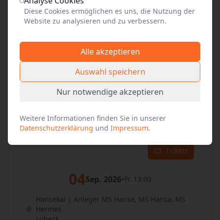
02
Analyse Cookies
Sep. 2026
•
Mi. 13:00
Diese Cookies ermöglichen es uns, die Nutzung der
Website zu analysieren und zu verbessern.
Hansekai | Anleger MS Hanse, MS Hansa, MS
Hermes
Lübeck
Alle akzeptieren
Tickets
Auswahl speichern
03
Sep. 2026
•
Nur notwendige akzeptieren
Do. 13:00
Hansekai | Anleger MS Hanse, MS Hansa, MS
Weitere Informationen finden Sie in unserer
Hermes
Datenschutzerklärung
und
Impressum
.
Lübeck
Tickets
04
Sep. 2026
•
Fr. 13:00
Hansekai | Anleger MS Hanse, MS Hansa, MS
Hermes
Lübeck