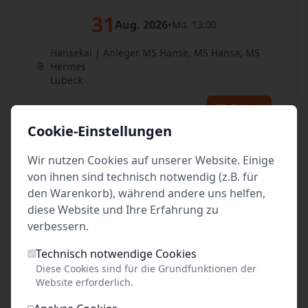
31
Aug. 2026
•
Mo. 13:00
Hansekai | Anleger MS Hanse, MS Hansa, MS
Hermes
Lübeck
Tickets
Cookie-Einstellungen
im September 2026:
Wir nutzen Cookies auf unserer Website. Einige
von ihnen sind technisch notwendig (z.B. für
01
Sep. 2026
•
Di. 13:00
den Warenkorb), während andere uns helfen,
diese Website und Ihre Erfahrung zu
Hansekai | Anleger MS Hanse, MS Hansa, MS
verbessern.
Hermes
Lübeck
Technisch notwendige Cookies
Diese Cookies sind für die Grundfunktionen der
Tickets
Website erforderlich.