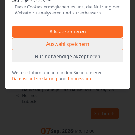
Analyse Cookies
Tickets
Diese Cookies ermöglichen es uns, die Nutzung der
Website zu analysieren und zu verbessern.
05
Sep. 2026
•
Sa. 13:00
Alle akzeptieren
Hansekai | Anleger MS Hanse, MS Hansa, MS
Hermes
Auswahl speichern
Lübeck
Nur notwendige akzeptieren
Tickets
Weitere Informationen finden Sie in unserer
06
Sep. 2026
•
So. 13:00
Datenschutzerklärung
und
Impressum
.
Hansekai | Anleger MS Hanse, MS Hansa, MS
Hermes
Lübeck
Tickets
07
Sep. 2026
•
Mo. 13:00