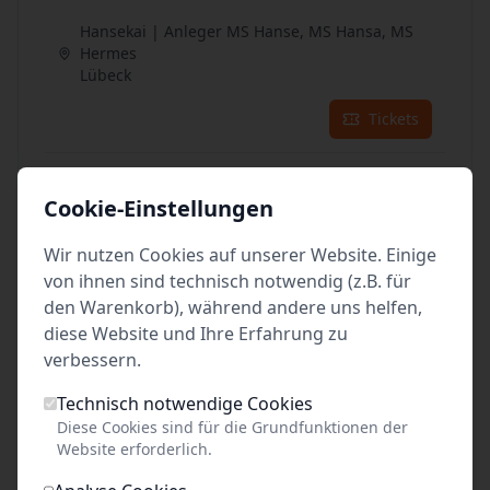
Hansekai | Anleger MS Hanse, MS Hansa, MS
Hermes
Lübeck
Tickets
03
Sep. 2026
•
Do. 13:00
Cookie-Einstellungen
Hansekai | Anleger MS Hanse, MS Hansa, MS
Hermes
Wir nutzen Cookies auf unserer Website. Einige
Lübeck
von ihnen sind technisch notwendig (z.B. für
den Warenkorb), während andere uns helfen,
Tickets
diese Website und Ihre Erfahrung zu
verbessern.
04
Sep. 2026
•
Fr. 13:00
Technisch notwendige Cookies
Hansekai | Anleger MS Hanse, MS Hansa, MS
Diese Cookies sind für die Grundfunktionen der
Hermes
Website erforderlich.
Lübeck