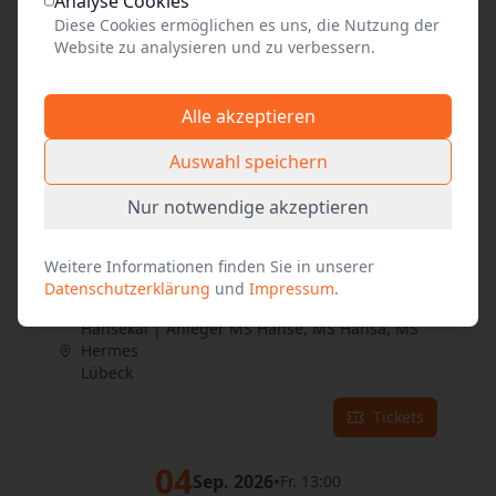
Analyse Cookies
Tickets
Diese Cookies ermöglichen es uns, die Nutzung der
Website zu analysieren und zu verbessern.
02
Sep. 2026
•
Mi. 13:00
Alle akzeptieren
Hansekai | Anleger MS Hanse, MS Hansa, MS
Hermes
Auswahl speichern
Lübeck
Nur notwendige akzeptieren
Tickets
Weitere Informationen finden Sie in unserer
03
Sep. 2026
•
Do. 13:00
Datenschutzerklärung
und
Impressum
.
Hansekai | Anleger MS Hanse, MS Hansa, MS
Hermes
Lübeck
Tickets
04
Sep. 2026
•
Fr. 13:00