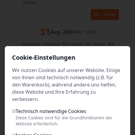
Lübeck
Tickets
31
Aug. 2026
•
Mo. 13:00
Hansekai | Anleger MS Hanse, MS Hansa, MS
Hermes
Cookie-Einstellungen
Lübeck
Tickets
Wir nutzen Cookies auf unserer Website. Einige
von ihnen sind technisch notwendig (z.B. für
den Warenkorb), während andere uns helfen,
im September 2026:
diese Website und Ihre Erfahrung zu
verbessern.
01
Sep. 2026
•
Di. 13:00
Technisch notwendige Cookies
Hansekai | Anleger MS Hanse, MS Hansa, MS
Diese Cookies sind für die Grundfunktionen der
Hermes
Website erforderlich.
Lübeck