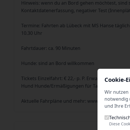
Hinweis: wenn du an Bord gehen möchtest, sind 
Kontaktdatenerfassung, negativer Test (Innenplä
Termine: Fahrten ab Lübeck mit MS Hanse täglich
10.30 Uhr
Fahrtdauer: ca. 90 Minuten
Hunde: sind an Bord willkommen
Tickets Einzelfahrt: € 22,- p. P. Erwachsene/€ 17,- p.
Cookie-E
Hund Hunde/Ermäßigungen für Tages-Kombi-Ticke
Wir nutzen 
notwendig (
Aktuelle Fahrpläne und mehr: www.hanseschifffa
und Ihre Er
Technisc
Diese Cook