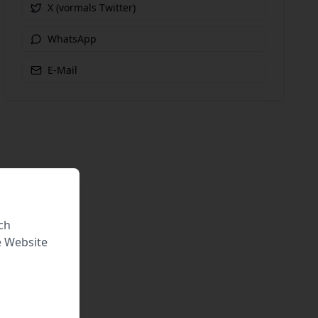
X (vormals Twitter)
WhatsApp
E-Mail
ch
e Website