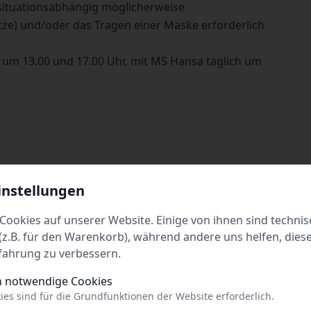
situationsabhängig möglicherweise
tze) und/oder das Tragen einer Maske erforderlich
 um 13.00 und 17.00 Uhr, mit MS Hansa täglich um
 P. Kinder (4 bis 14 Jahre)/€ 9,- p. Fahrrad/€ 4,- p.
instellungen
t Hin- und Rückfahrt, Familien und Gruppen
Cookies auf unserer Website. Einige von ihnen sind technis
z.B. für den Warenkorb), während andere uns helfen, dies
hrt.de
fahrung zu verbessern.
h notwendige Cookies
ies sind für die Grundfunktionen der Website erforderlich.