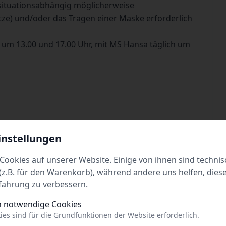
situationsabhängig möglicherweise
tze) und/oder das Tragen einer Maske erforderlich
 um 13.00 und 17.00 Uhr, mit MS Hansa täglich um
 P. Kinder (4 bis 14 Jahre)/€ 9,- p. Fahrrad/€ 4,- p.
instellungen
t Hin- und Rückfahrt, Familien und Gruppen
Cookies auf unserer Website. Einige von ihnen sind technis
z.B. für den Warenkorb), während andere uns helfen, dies
hrt.de
fahrung zu verbessern.
h notwendige Cookies
ies sind für die Grundfunktionen der Website erforderlich.