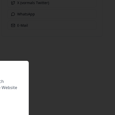
X (vormals Twitter)
WhatsApp
E-Mail
ch
e Website