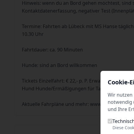
Hinweis: wenn du an Bord gehen möchtest, sind 
Kontaktdatenerfassung, negativer Test (Innenplä
Termine: Fahrten ab Lübeck mit MS Hanse täglich
10.30 Uhr
Fahrtdauer: ca. 90 Minuten
Hunde: sind an Bord willkommen
Tickets Einzelfahrt: € 22,- p. P. Erwachsene/€ 17,- p.
Cookie-E
Hund Hunde/Ermäßigungen für Tages-Kombi-Ticke
Wir nutzen 
notwendig (
Aktuelle Fahrpläne und mehr: www.hanseschifffa
und Ihre Er
Technisc
Diese Cook