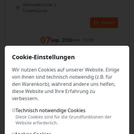
Überseebrücke 2
Travemünde
Tickets
07
Sep. 2026
•
Mo. 15:00
Überseebrücke 2
Cookie-Einstellungen
Travemünde
Wir nutzen Cookies auf unserer Website. Einige
Tickets
von ihnen sind technisch notwendig (z.B. für
den Warenkorb), während andere uns helfen,
08
Sep. 2026
•
Di. 15:00
diese Website und Ihre Erfahrung zu
verbessern.
Überseebrücke 2
Travemünde
Technisch notwendige Cookies
Diese Cookies sind für die Grundfunktionen der
Tickets
Website erforderlich.