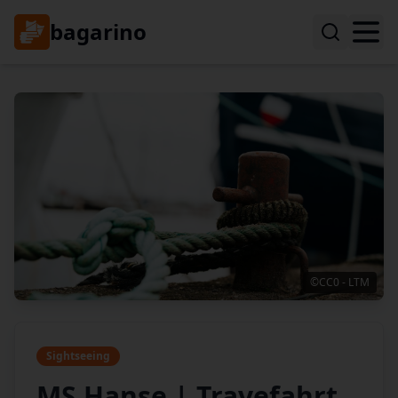
bagarino
©CC0 - LTM
Sightseeing
MS Hanse | Travefahrt