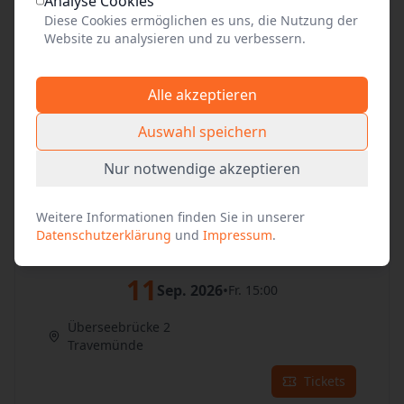
09
Analyse Cookies
Sep. 2026
•
Mi. 15:00
Diese Cookies ermöglichen es uns, die Nutzung der
Website zu analysieren und zu verbessern.
Überseebrücke 2
Travemünde
Alle akzeptieren
Tickets
Auswahl speichern
10
Sep. 2026
•
Do. 15:00
Nur notwendige akzeptieren
Überseebrücke 2
Travemünde
Weitere Informationen finden Sie in unserer
Datenschutzerklärung
und
Impressum
.
Tickets
11
Sep. 2026
•
Fr. 15:00
Überseebrücke 2
Travemünde
Tickets