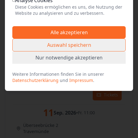
Analyse Cookies
Diese Cookies ermöglichen es uns, die Nutzung der
09
Website zu analysieren und zu verbessern.
Sep. 2026
•
Mi. 11:00
Überseebrücke 2
Alle akzeptieren
Travemünde
Auswahl speichern
Tickets
Nur notwendige akzeptieren
10
Sep. 2026
•
Do. 11:00
Weitere Informationen finden Sie in unserer
Überseebrücke 2
Datenschutzerklärung
und
Impressum
.
Travemünde
Tickets
11
Sep. 2026
•
Fr. 11:00
Überseebrücke 2
Travemünde