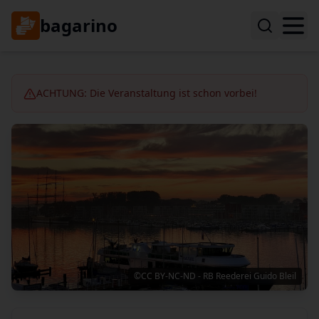
bagarino
ACHTUNG: Die Veranstaltung ist schon vorbei!
©CC BY-NC-ND - RB Reederei Guido Bleil