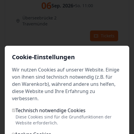
06
Sep. 2026
•
So. 11:00
Überseebrücke 2
Travemünde
Tickets
07
Sep. 2026
•
Mo. 11:00
Cookie-Einstellungen
Überseebrücke 2
Wir nutzen Cookies auf unserer Website. Einige
Travemünde
von ihnen sind technisch notwendig (z.B. für
Tickets
den Warenkorb), während andere uns helfen,
diese Website und Ihre Erfahrung zu
08
verbessern.
Sep. 2026
•
Di. 11:00
Technisch notwendige Cookies
Überseebrücke 2
Diese Cookies sind für die Grundfunktionen der
Travemünde
Website erforderlich.
Tickets