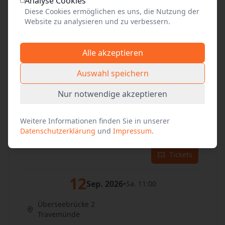
Analyse Cookies
Diese Cookies ermöglichen es uns, die Nutzung der
10
Website zu analysieren und zu verbessern.
Sep. 2026
•
Do. 11:00
Überseebrücke 2
Alle akzeptieren
Travemünde
Auswahl speichern
Tickets
Nur notwendige akzeptieren
11
Sep. 2026
•
Fr. 11:00
Weitere Informationen finden Sie in unserer
Überseebrücke 2
Datenschutzerklärung
und
Impressum
.
Travemünde
Tickets
12
Sep. 2026
•
Sa. 11:00
Überseebrücke 2
Travemünde