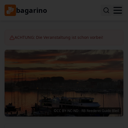
bagarino
ACHTUNG: Die Veranstaltung ist schon vorbei!
©CC BY-NC-ND - RB Reederei Guido Bleil