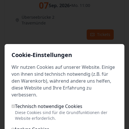
07
Sep. 2026
•
Mo. 11:00
Überseebrücke 2
Travemünde
Tickets
08
Sep. 2026
•
Di. 11:00
Cookie-Einstellungen
Überseebrücke 2
Wir nutzen Cookies auf unserer Website. Einige
Travemünde
von ihnen sind technisch notwendig (z.B. für
Tickets
den Warenkorb), während andere uns helfen,
diese Website und Ihre Erfahrung zu
09
verbessern.
Sep. 2026
•
Mi. 11:00
Technisch notwendige Cookies
Überseebrücke 2
Diese Cookies sind für die Grundfunktionen der
Travemünde
Website erforderlich.
Tickets